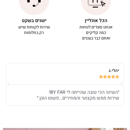
הכל אונליין
ישנים בשקט
אנחנו סוגדים לנוחות
שירות לקוחות שיש
כמה קליקים
רק בחלומות
ואתם כבר בעננים
יהלי.ג
א






״השינה הכי טובה שהייתה לי BY FAR!
״
שירות ממש מקצועי והמחירים...פשוט הוגן.״
ש