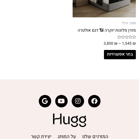
מוצר רגיל
מזרן מלונות יוקרה 📶 דגם אולטרה
ד
₪
1,545
–
₪
3,850
ו
ר
ג
בחר אפשרויות
0
מ
ת
ו
ך
5
המזרנים שלנו
על המותג
יצירת קשר