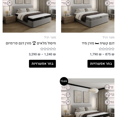
מוצר רגיל
מוצר רגיל
דגם קשיח 🛏️ מזרן מיד
חיסול מלאים 🏆 מזרן דגם פרימיום
ד
₪
875
–
₪
1,790
ד
₪
1,240
–
₪
3,290
ו
ו
ר
ר
ג
ג
בחר אפשרויות
בחר אפשרויות
0
0
מ
מ
ת
ת
ו
ו
ך
ך
5
5
Sale!