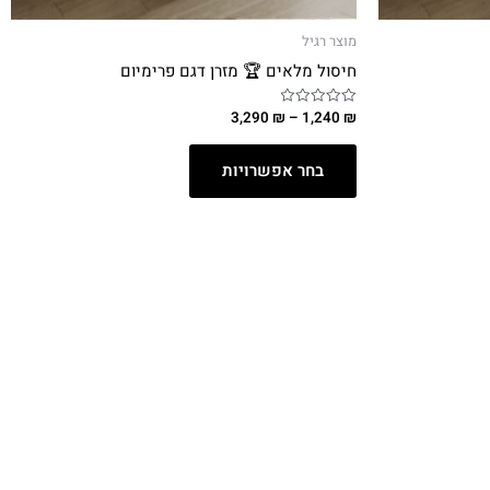
מוצר רגיל
חיסול מלאים 🏆 מזרן דגם פרימיום
3,290
₪
–
1,240
₪
דורג
0
מתוך
5
בחר אפשרויות