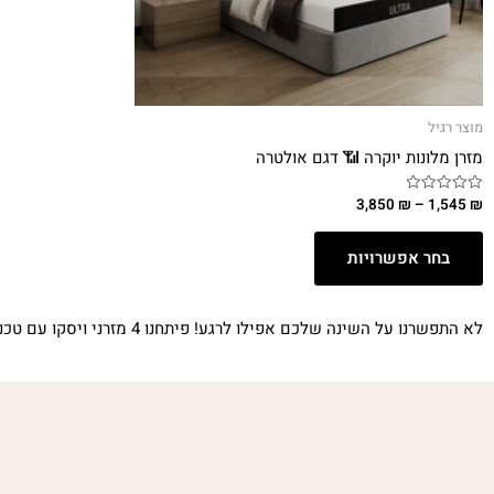
מוצר רגיל
מזרן מלונות יוקרה 📶 דגם אולטרה
3,850
₪
–
1,545
₪
דורג
0
מתוך
5
בחר אפשרויות
לא התפשרנו על השינה שלכם אפילו לרגע! פיתחנו 4 מזרני ויסקו עם טכנולוגיה אורטופדית, המתאימה את עצמה לכל מצבי השינה שלכם. כשתקומו בבוקר על מזרן ויסקו HUGG אנחנו מבטיחים לכם, שתרגישו את ההבדל.