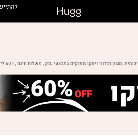
להתייע
ן מזרוני ויסקו מפנקים במבצעי ענק , משלוח חינם , ו 60 לילות ניסיון.