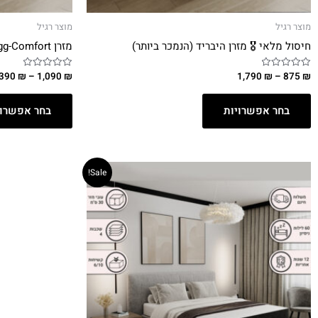
מוצר רגיל
מוצר רגיל
חיסול מלאי 🎖️ מזרן היבריד (הנמכר ביותר)
מזרן Hugg-Comfort
,390
₪
–
1,090
₪
1,790
₪
–
875
₪
דורג
דורג
0
0
מתוך
מתוך
5
5
בחר אפשרויות
בחר אפשרוי
Sale!