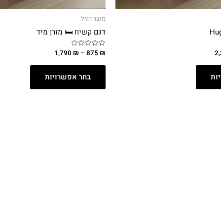
מוצר רגיל
דגם קשיח 🛏️ מזרן מיד
1,790
₪
–
875
₪
2
דורג
0
מתוך
5
ות
בחר אפשרויות