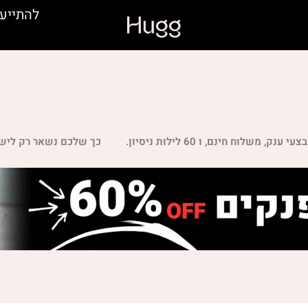
להתייע
, משלוח חינם, ו 60 לילות ניסיון.
כך שלכם נשאר רק לישו