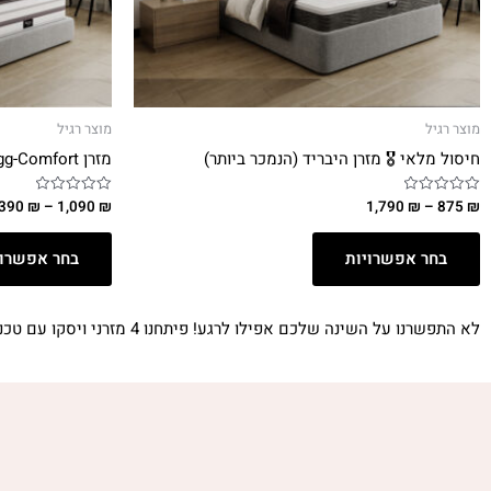
מוצר רגיל
מוצר רגיל
חיסול מלאי 🎖️ מזרן היבריד (הנמכר ביותר)
מזרן Hugg-Comfort
,390
₪
–
1,090
₪
1,790
₪
–
875
₪
דורג
דורג
0
0
מתוך
מתוך
5
5
בחר אפשרויות
בחר אפשרוי
לא התפשרנו על השינה שלכם אפילו לרגע! פיתחנו 4 מזרני ויסקו עם טכנולוגיה אורטופדית, המתאימה את עצמה לכל מצבי השינה שלכם. כשתקומו בבוקר על מזרן ויסקו HUGG אנחנו מבטיחים לכם, שתרגישו את ההבדל.