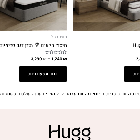
מוצר רגיל
חיסול מלאים 🏆 מזרן דגם פרימיום
3,290
₪
–
1,240
₪
2
דורג
0
מתוך
5
ות
בחר אפשרויות