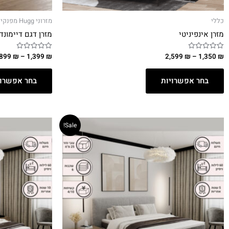
כללי
מזרוני Hugg מפנקים
מזרן אינפיניטי
מזרן דגם דיימונד
,899
₪
–
1,399
₪
2,599
₪
–
1,350
₪
דורג
דורג
0
0
מתוך
מתוך
5
5
בחר אפשרויות
בחר אפשרוי
Sale!