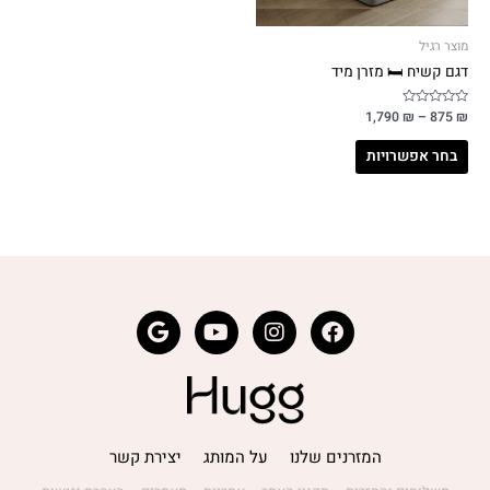
מוצר רגיל
דגם קשיח 🛏️ מזרן מיד
₪
דורג
875
–
₪
1,790
0
מתוך
5
בחר אפשרויות
המזרנים שלנו
על המותג
יצירת קשר