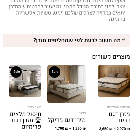
שקיבלתם מידות מדויקות של המיטה או החדר בו המזרן
יוצב, לפני בחירת הגודל הרצוי. זה יעזור להבטיח שהמזרן
יתאים במדויק לצרכים שלכם וימנע טעויות אפשריות
בהזמנה.
מה חשוב לדעת לפי שמחליפים מזרן?
מוצרים קשורים
Sale!
Sale!
מזרונים מומלצים
מוצר רגיל
מזרן דגם
חיסול מלאים
כללי
מזרן דגם מדיקל
דרים
🏆 מזרן דגם
פרימיום
1,790
₪
–
1,290
₪
3,650
₪
–
2,970
₪