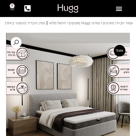
0
עמוד הבית
/
מזרונים
/
מזרוני Hugg מפנקים
/ חיסול מלאי 🎖️ מזרן היבריד (הנמכר ביותר)
Sale!