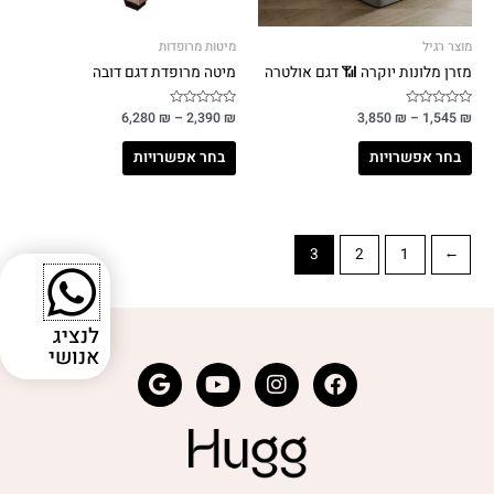
מוצר רגיל
מיטות מרופדות
מזרן מלונות יוקרה 📶 דגם אולטרה
מיטה מרופדת דגם דובה
₪
דורג
1,545
–
₪
3,850
₪
דורג
2,390
–
₪
6,280
0
0
מתוך
מתוך
5
5
בחר אפשרויות
בחר אפשרויות
3
2
1
→
לנציג
אנושי